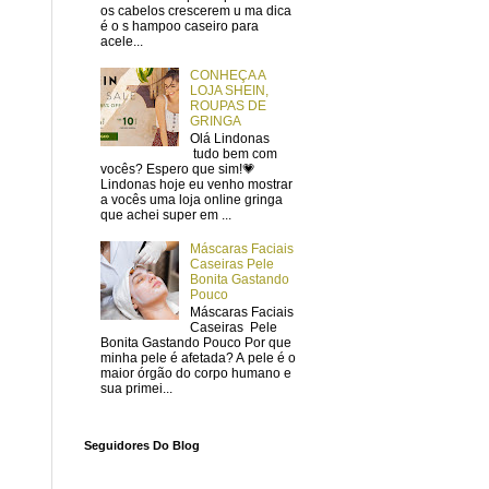
os cabelos crescerem u ma dica
é o s hampoo caseiro para
acele...
CONHEÇA A
LOJA SHEIN,
ROUPAS DE
GRINGA
Olá Lindonas
tudo bem com
vocês? Espero que sim!💗
Lindonas hoje eu venho mostrar
a vocês uma loja online gringa
que achei super em ...
Máscaras Faciais
Caseiras Pele
Bonita Gastando
Pouco
Máscaras Faciais
Caseiras Pele
Bonita Gastando Pouco Por que
minha pele é afetada? A pele é o
maior órgão do corpo humano e
sua primei...
Seguidores Do Blog