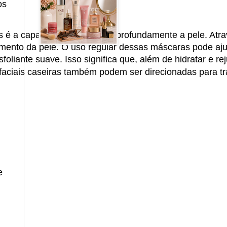
os
s é a capacidade de hidratar profundamente a pele. Atra
imento da pele. O uso regular dessas máscaras pode aju
foliante suave. Isso significa que, além de hidratar e
 faciais caseiras também podem ser direcionadas para t
e