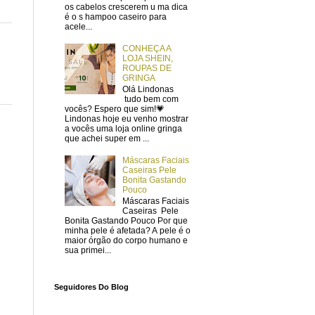
os cabelos crescerem u ma dica
é o s hampoo caseiro para
acele...
CONHEÇA A
LOJA SHEIN,
ROUPAS DE
GRINGA
Olá Lindonas
tudo bem com
vocês? Espero que sim!💗
Lindonas hoje eu venho mostrar
a vocês uma loja online gringa
que achei super em ...
Máscaras Faciais
Caseiras Pele
Bonita Gastando
Pouco
Máscaras Faciais
Caseiras Pele
Bonita Gastando Pouco Por que
minha pele é afetada? A pele é o
maior órgão do corpo humano e
sua primei...
Seguidores Do Blog